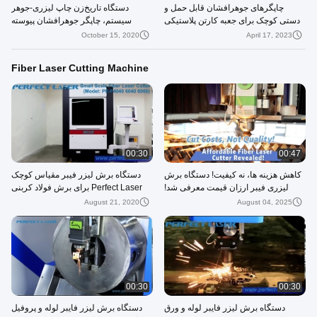
چاپگرهای جوهرافشان قابل حمل و
دستگاه تاریخ‌زن چاپ لیزری-جوهر
دستی کوچک برای جعبه کارتن پلاستیکی
سیستم، چاپگر جوهرافشان پیوسته
صنعتی (PM-100B)
October 15, 2020
April 17, 2023
Fiber Laser Cutting Machine
00:30
00:47
کاهش هزینه ها، نه کیفیت! دستگاه برش
دستگاه برش لیزر فیبر مقیاس کوچک
لیزری فیبر ارزان قیمت معرفی شد!
Perfect Laser برای برش فولاد کربنی
(PE-F4040)
August 21, 2020
August 04, 2025
00:30
00:30
دستگاه برش لیزر فایبر لوله و ورق
دستگاه برش لیزر فایبر لوله و پروفیل