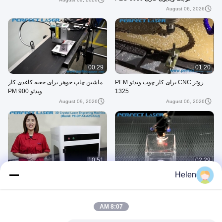
August 06, 2026
00:29
01:20
روتر CNC برای کار چوب ویدئو PEM
ماشین چاپ جوهر برای جعبه کاغذی کار
1325
ویدئو PM 900
August 09, 2026
August 06, 2026
10:51
02:29
Helen
PERFECT LASER Co2 لیزر حکاکی و
ماشین حکاکی لیزری کریستال کامل 3D
برش ماشین کار ویدیو PEDK 6040
مهندس معرفی ویدیو PE DP A1A2 C1
August 09, 2026
August 09, 2026
8:07 AM