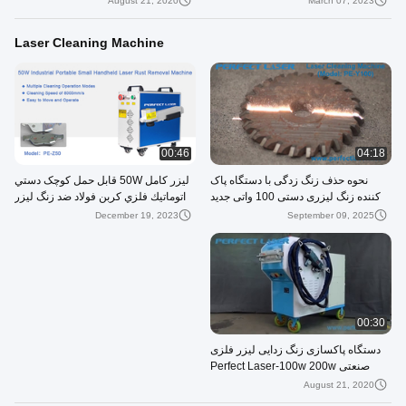
August 21, 2020
March 07, 2023
13090M)
Laser Cleaning Machine
00:46
04:18
نحوه حذف زنگ زدگی با دستگاه پاک
ليزر کامل 50W قابل حمل کوچک دستي
کننده زنگ لیزری دستی 100 واتی جدید
اتوماتيك فلزي کربن فولاد ضد زنگ ليزر
زنگ derusti
December 19, 2023
September 09, 2025
00:30
دستگاه پاکسازی زنگ زدایی لیزر فلزی
صنعتی Perfect Laser-100w 200w
(PE-X100)
August 21, 2020