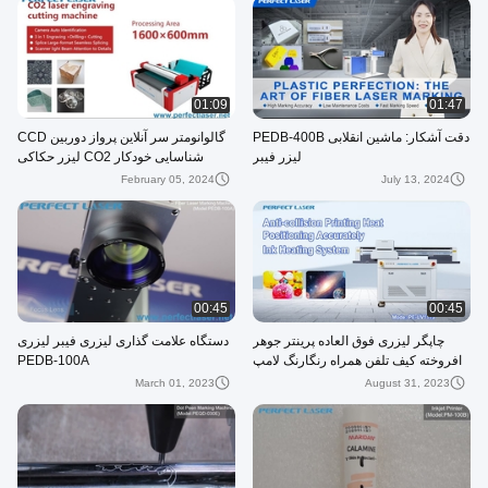
01:09
01:47
دقت آشکار: ماشین انقلابی PEDB-400B
گالوانومتر سر آنلاین پرواز دوربین CCD
لیزر فیبر
شناسایی خودکار CO2 لیزر حکاکی
ماشین برش
February 05, 2024
July 13, 2024
00:45
00:45
چاپگر لیزری فوق العاده پرینتر جوهر
دستگاه علامت گذاری لیزری فیبر لیزری
افروخته کیف تلفن همراه رنگارنگ لامپ
PEDB-100A
UV چاپگر تخت تخت
March 01, 2023
August 31, 2023