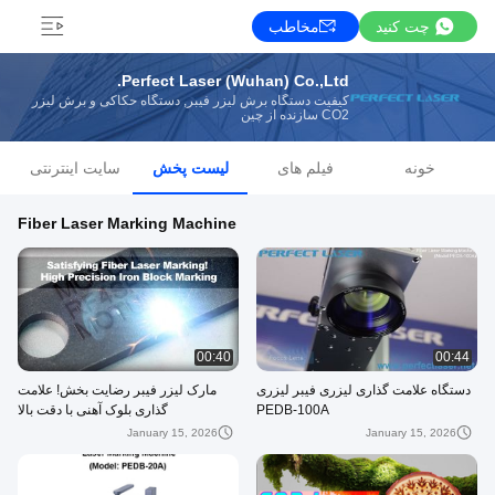
چت کنید
مخاطب
Perfect Laser (Wuhan) Co.,Ltd.
کیفیت دستگاه برش لیزر فیبر, دستگاه حکاکی و برش لیزر
CO2 سازنده از چین
خونه
فیلم های
لیست پخش
سایت اینترنتی
Fiber Laser Marking Machine
00:40
00:44
دستگاه علامت گذاری لیزری فیبر لیزری
مارک لیزر فیبر رضایت بخش! علامت
PEDB-100A
گذاری بلوک آهنی با دقت بالا
January 15, 2026
January 15, 2026