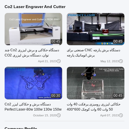
Co2 Laser Engraver And Cutter
00:45
00:45
دستگاه برش پارچه CNC صنعتی برای
دستگاه حکاکی و برش لیزری Co2 چند
برش اتوماتیک پارچه
توان، دستگاه برش لیزری CO2
April 21, 2023
May 12, 2023
00:30
00:45
حکاکی لیزری رومیزی پرفکت 40 وات
دستگاه برش و حکاکی لیزر Co2
50 وات 60 وات کوچک 600*400
Perfect Laser-80w 100w 130w 150w
میلی‌متری Co2 رومیزی
(PEDK-13090)
October 15, 2020
April 07, 2023
Company Profile