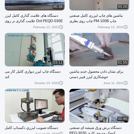
00:38
00:26
ماشین های چاپ لیزری کامل صنعتي
دستگاه های علامت گذاری کامل لیزر
چاپ PM-100B چاپ روی بطری
Dot PEQD-030E علامت گذاری بر روی
پلاستیکی
لوله فولاد ضد زنگ 32 میلی متر
February 12, 2022
February 12, 2022
03:11
01:55
برای نشان دادن محصول جدید ماشین
دستگاه چاپ لیزر دیواری کامل کار می
جوشکاری لیزر فیبر دستی
کند
October 13, 2020
June 11, 2021
00:46
00:46
دستگاه برش ورق شیشه ای صنعتی
دستگاه تصويب ليزري دكستاپ کامل
کوچک ویدیوی کاری PEG-3030
August 09, 2026