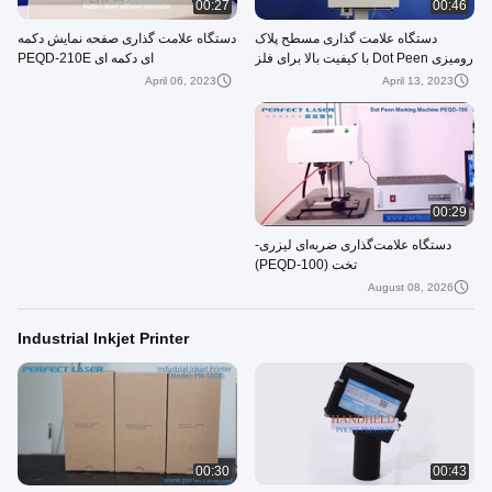
00:27
00:46
دستگاه علامت گذاری مسطح پلاک
دستگاه علامت گذاری صفحه نمایش دکمه
رومیزی Dot Peen با کیفیت بالا برای فلز
ای دکمه ای PEQD-210E
/ آلومینیوم / آلیاژ
April 06, 2023
April 13, 2023
00:29
دستگاه علامت‌گذاری ضربه‌ای لیزری-
تخت (PEQD-100)
August 08, 2026
Industrial Inkjet Printer
00:30
00:43