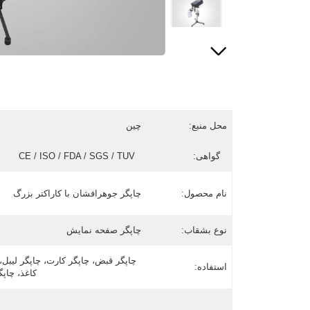
محل منبع:
چین
گواهی:
CE / ISO / FDA / SGS / TUV
نام محصول:
چاپگر جوهرافشان با کاراکتر بزرگ
نوع بشقاب:
چاپگر صفحه نمایش
چاپگر قبض، چاپگر کارت، چاپگر لیبل، 
استفاده:
کاغذ، چاپگ