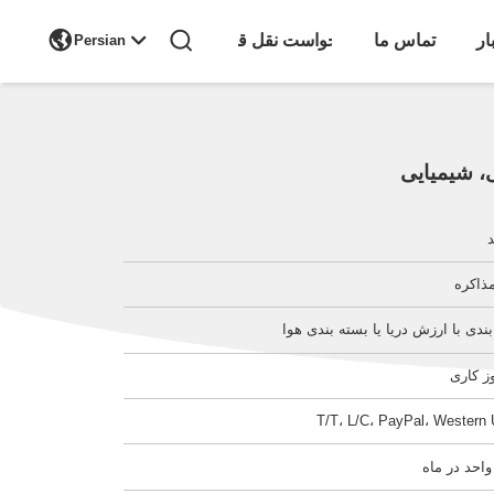

ار
تماس ما
درخواست نقل قول
Persian
، شیمیایی
مذاکره
ندی با ارزش دریا یا بسته بندی هوا
T/T، L/C، PayPal، Western 